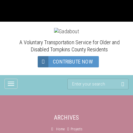
Have a question? Call: (607) 273-1878 | Email:
gadaboutgroup@tcatmail.com
A Voluntary Transportation Service for Older and
Disabled Tompkins County Residents
CONTRIBUTE NOW
TOGGLE
NAVIGATION
ARCHIVES
Home
Projects