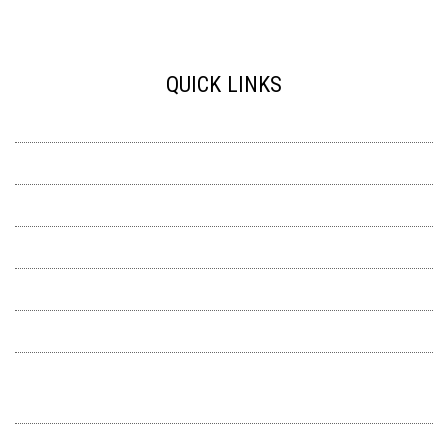
QUICK LINKS
Accessibility
HOW GADABOUT WORKS
Request For Proposals (RFPs)
Home
Request a Ride
Common Questions
News
Transit Management Technology Consultant RFP
Contact Us