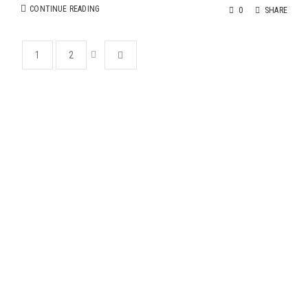
CONTINUE READING
0
SHARE
1
2
Gadabout 737 Willow Ave, Ithaca, NY 14850
(607) 273-1878
gadaboutgroup@tcatmail.com